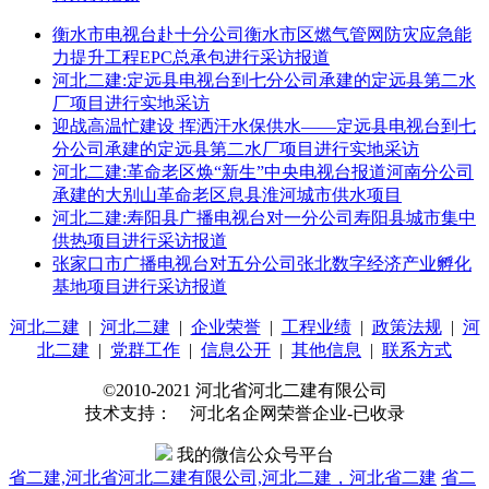
衡水市电视台赴十分公司衡水市区燃气管网防灾应急能
力提升工程EPC总承包进行采访报道
河北二建:定远县电视台到七分公司承建的定远县第二水
厂项目进行实地采访
迎战高温忙建设 挥洒汗水保供水——定远县电视台到七
分公司承建的定远县第二水厂项目进行实地采访
河北二建:革命老区焕“新生”中央电视台报道河南分公司
承建的大别山革命老区息县淮河城市供水项目
河北二建:寿阳县广播电视台对一分公司寿阳县城市集中
供热项目进行采访报道
张家口市广播电视台对五分公司张北数字经济产业孵化
基地项目进行采访报道
河北二建
|
河北二建
|
企业荣誉
|
工程业绩
|
政策法规
|
河
北二建
|
党群工作
|
信息公开
|
其他信息
|
联系方式
©2010-2021 河北省河北二建有限公司
技术支持： 河北名企网荣誉企业-已收录
我的微信公众号平台
省二建,河北省河北二建有限公司,河北二建，河北省二建
省二