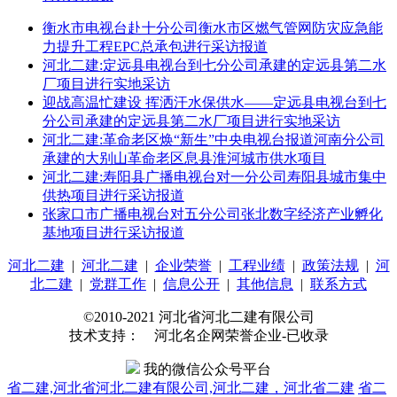
衡水市电视台赴十分公司衡水市区燃气管网防灾应急能
力提升工程EPC总承包进行采访报道
河北二建:定远县电视台到七分公司承建的定远县第二水
厂项目进行实地采访
迎战高温忙建设 挥洒汗水保供水——定远县电视台到七
分公司承建的定远县第二水厂项目进行实地采访
河北二建:革命老区焕“新生”中央电视台报道河南分公司
承建的大别山革命老区息县淮河城市供水项目
河北二建:寿阳县广播电视台对一分公司寿阳县城市集中
供热项目进行采访报道
张家口市广播电视台对五分公司张北数字经济产业孵化
基地项目进行采访报道
河北二建
|
河北二建
|
企业荣誉
|
工程业绩
|
政策法规
|
河
北二建
|
党群工作
|
信息公开
|
其他信息
|
联系方式
©2010-2021 河北省河北二建有限公司
技术支持： 河北名企网荣誉企业-已收录
我的微信公众号平台
省二建,河北省河北二建有限公司,河北二建，河北省二建
省二