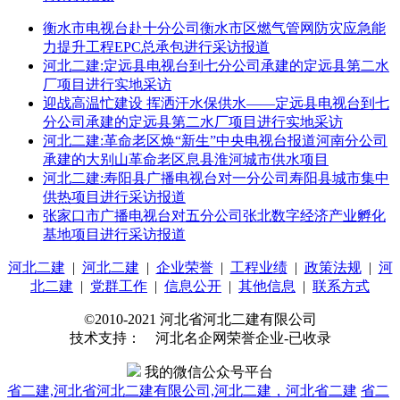
衡水市电视台赴十分公司衡水市区燃气管网防灾应急能
力提升工程EPC总承包进行采访报道
河北二建:定远县电视台到七分公司承建的定远县第二水
厂项目进行实地采访
迎战高温忙建设 挥洒汗水保供水——定远县电视台到七
分公司承建的定远县第二水厂项目进行实地采访
河北二建:革命老区焕“新生”中央电视台报道河南分公司
承建的大别山革命老区息县淮河城市供水项目
河北二建:寿阳县广播电视台对一分公司寿阳县城市集中
供热项目进行采访报道
张家口市广播电视台对五分公司张北数字经济产业孵化
基地项目进行采访报道
河北二建
|
河北二建
|
企业荣誉
|
工程业绩
|
政策法规
|
河
北二建
|
党群工作
|
信息公开
|
其他信息
|
联系方式
©2010-2021 河北省河北二建有限公司
技术支持： 河北名企网荣誉企业-已收录
我的微信公众号平台
省二建,河北省河北二建有限公司,河北二建，河北省二建
省二